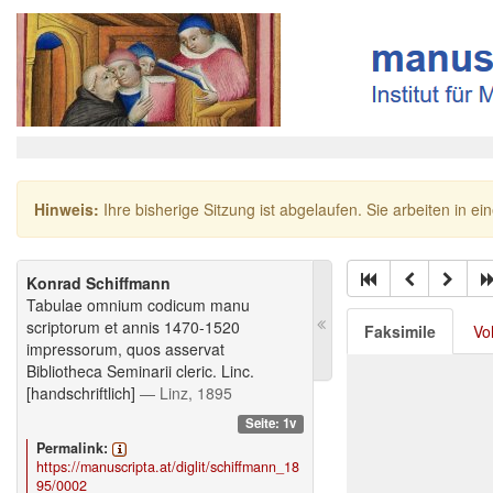
Hinweis:
Ihre bisherige Sitzung ist abgelaufen. Sie arbeiten in ei
Konrad Schiffmann
Tabulae omnium codicum manu
scriptorum et annis 1470-1520
Faksimile
Vo
impressorum, quos asservat
Bibliotheca Seminarii cleric. Linc.
[handschriftlich]
— Linz, 1895
Seite: 1v
Permalink:
https://manuscripta.at/diglit/schiffmann_18
95/0002