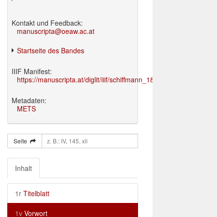
Kontakt und Feedback:
manuscripta@oeaw.ac.at
Startseite des Bandes
IIIF Manifest:
https://manuscripta.at/diglit/iiif/schiffmann_1895/manifest.json
Metadaten:
METS
Seite
Inhalt
1r
Titelblatt
1v
Vorwort