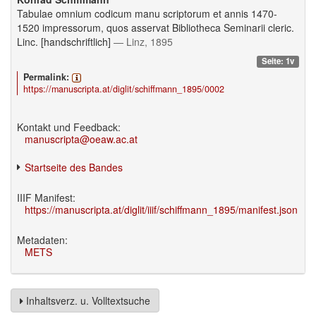
Tabulae omnium codicum manu scriptorum et annis 1470-
1520 impressorum, quos asservat Bibliotheca Seminarii cleric.
Linc. [handschriftlich]
— Linz, 1895
Seite: 1v
Permalink:
https://manuscripta.at/diglit/schiffmann_1895/0002
Kontakt und Feedback:
manuscripta@oeaw.ac.at
Startseite des Bandes
IIIF Manifest:
https://manuscripta.at/diglit/iiif/schiffmann_1895/manifest.json
Metadaten:
METS
Inhaltsverz. u. Volltextsuche