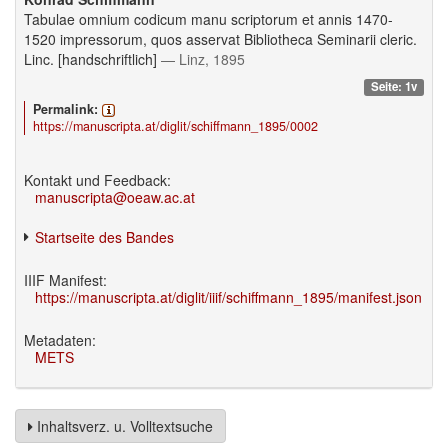
Tabulae omnium codicum manu scriptorum et annis 1470-
1520 impressorum, quos asservat Bibliotheca Seminarii cleric.
Linc. [handschriftlich]
— Linz, 1895
Seite: 1v
Permalink:
https://manuscripta.at/diglit/schiffmann_1895/0002
Kontakt und Feedback:
manuscripta@oeaw.ac.at
Startseite des Bandes
IIIF Manifest:
https://manuscripta.at/diglit/iiif/schiffmann_1895/manifest.json
Metadaten:
METS
Inhaltsverz. u. Volltextsuche