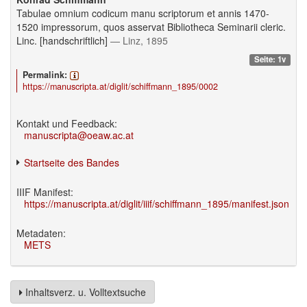
Tabulae omnium codicum manu scriptorum et annis 1470-
1520 impressorum, quos asservat Bibliotheca Seminarii cleric.
Linc. [handschriftlich]
— Linz, 1895
Seite: 1v
Permalink:
https://manuscripta.at/diglit/schiffmann_1895/0002
Kontakt und Feedback:
manuscripta@oeaw.ac.at
Startseite des Bandes
IIIF Manifest:
https://manuscripta.at/diglit/iiif/schiffmann_1895/manifest.json
Metadaten:
METS
Inhaltsverz. u. Volltextsuche