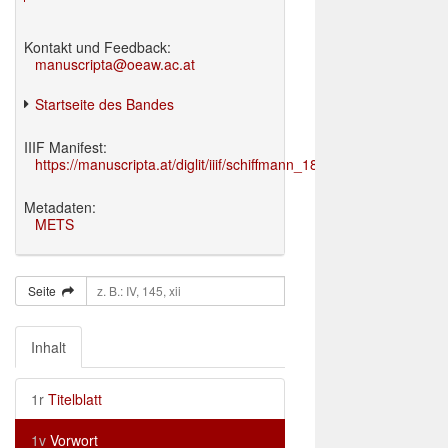
Kontakt und Feedback:
manuscripta@oeaw.ac.at
Startseite des Bandes
IIIF Manifest:
https://manuscripta.at/diglit/iiif/schiffmann_1895/manifest.json
Metadaten:
METS
Seite
Inhalt
1r
Titelblatt
1v
Vorwort