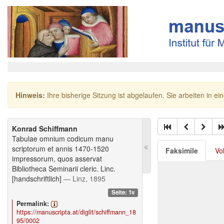
Hinweis:
Ihre bisherige Sitzung ist abgelaufen. Sie arbeiten in ei
Konrad Schiffmann
Tabulae omnium codicum manu
scriptorum et annis 1470-1520
Faksimile
Vo
impressorum, quos asservat
Bibliotheca Seminarii cleric. Linc.
[handschriftlich]
— Linz, 1895
Seite: 1v
Permalink:
https://manuscripta.at/diglit/schiffmann_18
95/0002