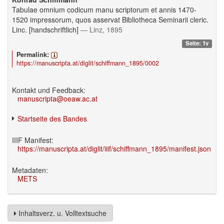
Tabulae omnium codicum manu scriptorum et annis 1470-
1520 impressorum, quos asservat Bibliotheca Seminarii cleric.
Linc. [handschriftlich]
— Linz, 1895
Seite: 1v
Permalink:
https://manuscripta.at/diglit/schiffmann_1895/0002
Kontakt und Feedback:
manuscripta@oeaw.ac.at
Startseite des Bandes
IIIF Manifest:
https://manuscripta.at/diglit/iiif/schiffmann_1895/manifest.json
Metadaten:
METS
Inhaltsverz. u. Volltextsuche