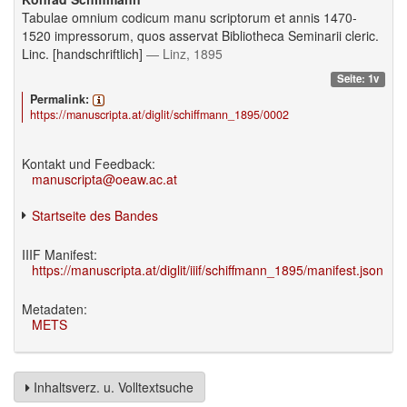
Tabulae omnium codicum manu scriptorum et annis 1470-
1520 impressorum, quos asservat Bibliotheca Seminarii cleric.
Linc. [handschriftlich]
— Linz, 1895
Seite: 1v
Permalink:
https://manuscripta.at/diglit/schiffmann_1895/0002
Kontakt und Feedback:
manuscripta@oeaw.ac.at
Startseite des Bandes
IIIF Manifest:
https://manuscripta.at/diglit/iiif/schiffmann_1895/manifest.json
Metadaten:
METS
Inhaltsverz. u. Volltextsuche