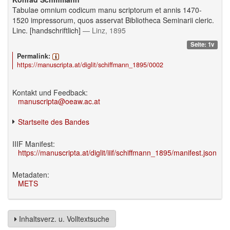
Tabulae omnium codicum manu scriptorum et annis 1470-
1520 impressorum, quos asservat Bibliotheca Seminarii cleric.
Linc. [handschriftlich]
— Linz, 1895
Seite: 1v
Permalink:
https://manuscripta.at/diglit/schiffmann_1895/0002
Kontakt und Feedback:
manuscripta@oeaw.ac.at
Startseite des Bandes
IIIF Manifest:
https://manuscripta.at/diglit/iiif/schiffmann_1895/manifest.json
Metadaten:
METS
Inhaltsverz. u. Volltextsuche