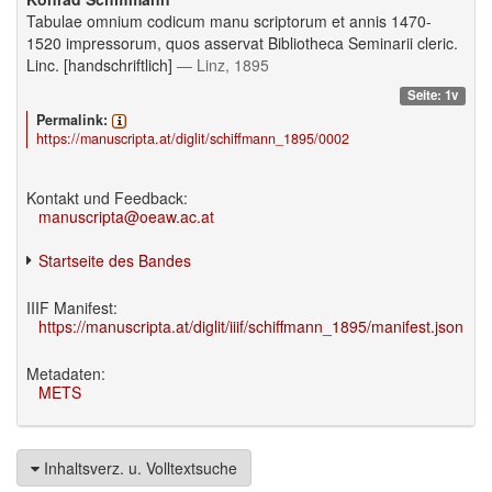
Tabulae omnium codicum manu scriptorum et annis 1470-
1520 impressorum, quos asservat Bibliotheca Seminarii cleric.
Linc. [handschriftlich]
— Linz, 1895
Seite: 1v
Permalink:
https://manuscripta.at/diglit/schiffmann_1895/0002
Kontakt und Feedback:
manuscripta@oeaw.ac.at
Startseite des Bandes
IIIF Manifest:
https://manuscripta.at/diglit/iiif/schiffmann_1895/manifest.json
Metadaten:
METS
Inhaltsverz. u. Volltextsuche