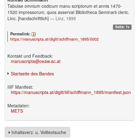
Tabulae omnium codicum manu scriptorum et annis 1470-
1520 impressorum, quos asservat Bibliotheca Seminarii cleric.
Linc. [handschriftlich]
— Linz, 1895
Seite: 1v
Permalink:
https://manuscripta.at/diglit/schiffmann_1895/0002
Kontakt und Feedback:
manuscripta@oeaw.ac.at
Startseite des Bandes
IIIF Manifest:
https://manuscripta.at/diglit/iiif/schiffmann_1895/manifest.json
Metadaten:
METS
Inhaltsverz. u. Volltextsuche