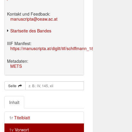
Kontakt und Feedback:
manuscripta@oeaw.ac.at
Startseite des Bandes
IIIF Manifest:
https://manuscripta.at/diglit/iiif/schiffmann_1895/manifest.json
Metadaten:
METS
Seite
Inhalt
1r
Titelblatt
1v
Vorwort