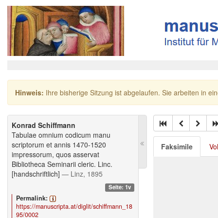
Hinweis:
Ihre bisherige Sitzung ist abgelaufen. Sie arbeiten in ei
Konrad Schiffmann
Tabulae omnium codicum manu
scriptorum et annis 1470-1520
Faksimile
Vo
impressorum, quos asservat
Bibliotheca Seminarii cleric. Linc.
[handschriftlich]
— Linz, 1895
Seite: 1v
Permalink:
https://manuscripta.at/diglit/schiffmann_18
95/0002