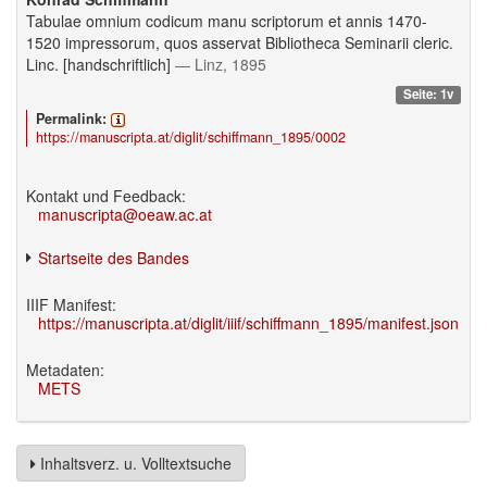
Tabulae omnium codicum manu scriptorum et annis 1470-
1520 impressorum, quos asservat Bibliotheca Seminarii cleric.
Linc. [handschriftlich]
— Linz, 1895
Seite: 1v
Permalink:
https://manuscripta.at/diglit/schiffmann_1895/0002
Kontakt und Feedback:
manuscripta@oeaw.ac.at
Startseite des Bandes
IIIF Manifest:
https://manuscripta.at/diglit/iiif/schiffmann_1895/manifest.json
Metadaten:
METS
Inhaltsverz. u. Volltextsuche