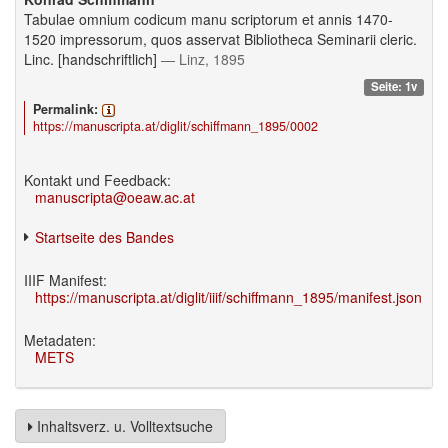
Tabulae omnium codicum manu scriptorum et annis 1470-
1520 impressorum, quos asservat Bibliotheca Seminarii cleric.
Linc. [handschriftlich]
— Linz, 1895
Seite: 1v
Permalink:
https://manuscripta.at/diglit/schiffmann_1895/0002
Kontakt und Feedback:
manuscripta@oeaw.ac.at
Startseite des Bandes
IIIF Manifest:
https://manuscripta.at/diglit/iiif/schiffmann_1895/manifest.json
Metadaten:
METS
Inhaltsverz. u. Volltextsuche