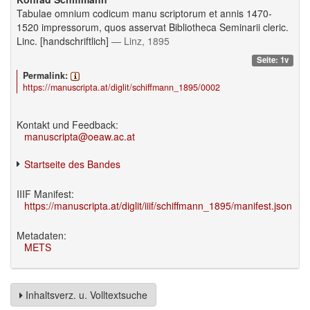
Tabulae omnium codicum manu scriptorum et annis 1470-
1520 impressorum, quos asservat Bibliotheca Seminarii cleric.
Linc. [handschriftlich]
— Linz, 1895
Seite: 1v
Permalink:
https://manuscripta.at/diglit/schiffmann_1895/0002
Kontakt und Feedback:
manuscripta@oeaw.ac.at
Startseite des Bandes
IIIF Manifest:
https://manuscripta.at/diglit/iiif/schiffmann_1895/manifest.json
Metadaten:
METS
Inhaltsverz. u. Volltextsuche