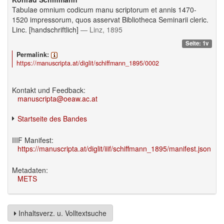
Tabulae omnium codicum manu scriptorum et annis 1470-
1520 impressorum, quos asservat Bibliotheca Seminarii cleric.
Linc. [handschriftlich]
— Linz, 1895
Seite: 1v
Permalink:
https://manuscripta.at/diglit/schiffmann_1895/0002
Kontakt und Feedback:
manuscripta@oeaw.ac.at
Startseite des Bandes
IIIF Manifest:
https://manuscripta.at/diglit/iiif/schiffmann_1895/manifest.json
Metadaten:
METS
Inhaltsverz. u. Volltextsuche