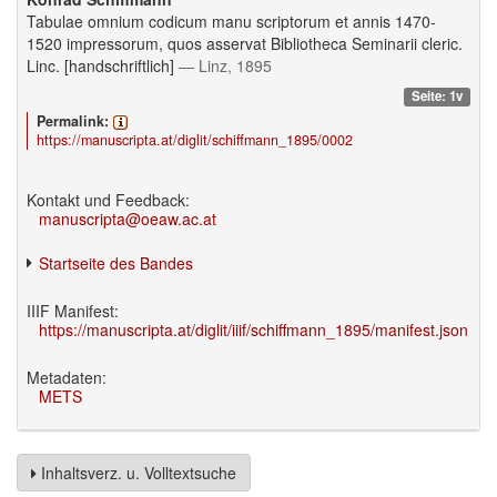
Tabulae omnium codicum manu scriptorum et annis 1470-
1520 impressorum, quos asservat Bibliotheca Seminarii cleric.
Linc. [handschriftlich]
— Linz, 1895
Seite: 1v
Permalink:
https://manuscripta.at/diglit/schiffmann_1895/0002
Kontakt und Feedback:
manuscripta@oeaw.ac.at
Startseite des Bandes
IIIF Manifest:
https://manuscripta.at/diglit/iiif/schiffmann_1895/manifest.json
Metadaten:
METS
Inhaltsverz. u. Volltextsuche