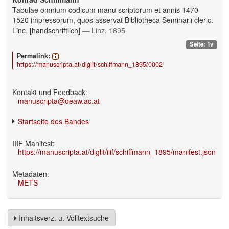
Tabulae omnium codicum manu scriptorum et annis 1470-
1520 impressorum, quos asservat Bibliotheca Seminarii cleric.
Linc. [handschriftlich]
— Linz, 1895
Seite: 1v
Permalink:
https://manuscripta.at/diglit/schiffmann_1895/0002
Kontakt und Feedback:
manuscripta@oeaw.ac.at
Startseite des Bandes
IIIF Manifest:
https://manuscripta.at/diglit/iiif/schiffmann_1895/manifest.json
Metadaten:
METS
Inhaltsverz. u. Volltextsuche