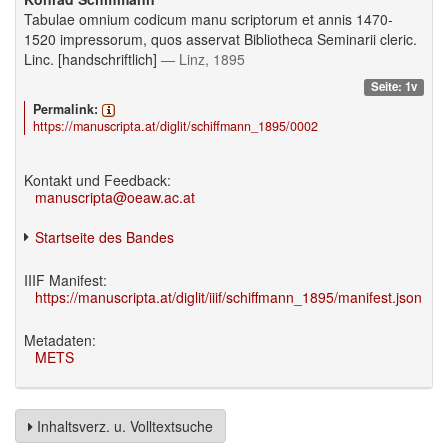
Tabulae omnium codicum manu scriptorum et annis 1470-
1520 impressorum, quos asservat Bibliotheca Seminarii cleric.
Linc. [handschriftlich]
— Linz, 1895
Seite: 1v
Permalink:
https://manuscripta.at/diglit/schiffmann_1895/0002
Kontakt und Feedback:
manuscripta@oeaw.ac.at
Startseite des Bandes
IIIF Manifest:
https://manuscripta.at/diglit/iiif/schiffmann_1895/manifest.json
Metadaten:
METS
Inhaltsverz. u. Volltextsuche