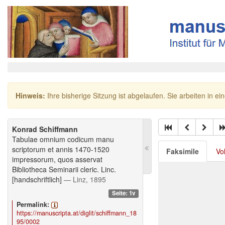
Hinweis:
Ihre bisherige Sitzung ist abgelaufen. Sie arbeiten in ei
Konrad Schiffmann
Tabulae omnium codicum manu
scriptorum et annis 1470-1520
Faksimile
Vo
impressorum, quos asservat
Bibliotheca Seminarii cleric. Linc.
[handschriftlich]
— Linz, 1895
Seite: 1v
Permalink:
https://manuscripta.at/diglit/schiffmann_18
95/0002