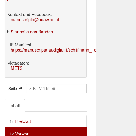
Kontakt und Feedback:
manuscripta@oeaw.ac.at
Startseite des Bandes
IIIF Manifest:
https://manuscripta.at/diglit/iiif/schiffmann_1895/manifest.json
Metadaten:
METS
Seite
Inhalt
1r
Titelblatt
1v
Vorwort