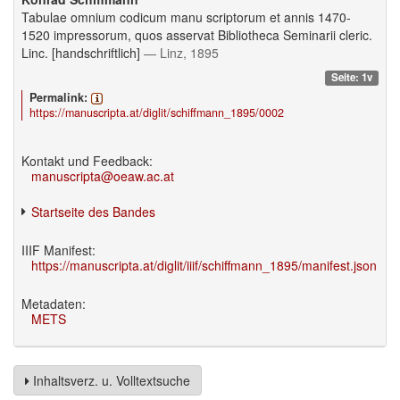
Tabulae omnium codicum manu scriptorum et annis 1470-
1520 impressorum, quos asservat Bibliotheca Seminarii cleric.
Linc. [handschriftlich]
— Linz, 1895
Seite: 1v
Permalink:
https://manuscripta.at/diglit/schiffmann_1895/0002
Kontakt und Feedback:
manuscripta@oeaw.ac.at
Startseite des Bandes
IIIF Manifest:
https://manuscripta.at/diglit/iiif/schiffmann_1895/manifest.json
Metadaten:
METS
Inhaltsverz. u. Volltextsuche