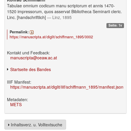
Tabulae omnium codicum manu scriptorum et annis 1470-
1520 impressorum, quos asservat Bibliotheca Seminarii cleric.
Linc. [handschriftlich]
— Linz, 1895
Seite: 1v
Permalink:
https://manuscripta.at/diglit/schiffmann_1895/0002
Kontakt und Feedback:
manuscripta@oeaw.ac.at
Startseite des Bandes
IIIF Manifest:
https://manuscripta.at/diglit/iiif/schiffmann_1895/manifest.json
Metadaten:
METS
Inhaltsverz. u. Volltextsuche