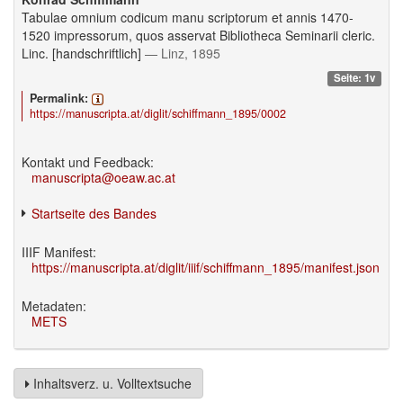
Tabulae omnium codicum manu scriptorum et annis 1470-
1520 impressorum, quos asservat Bibliotheca Seminarii cleric.
Linc. [handschriftlich]
— Linz, 1895
Seite: 1v
Permalink:
https://manuscripta.at/diglit/schiffmann_1895/0002
Kontakt und Feedback:
manuscripta@oeaw.ac.at
Startseite des Bandes
IIIF Manifest:
https://manuscripta.at/diglit/iiif/schiffmann_1895/manifest.json
Metadaten:
METS
Inhaltsverz. u. Volltextsuche