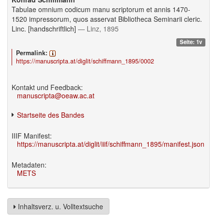
Tabulae omnium codicum manu scriptorum et annis 1470-
1520 impressorum, quos asservat Bibliotheca Seminarii cleric.
Linc. [handschriftlich]
— Linz, 1895
Seite: 1v
Permalink:
https://manuscripta.at/diglit/schiffmann_1895/0002
Kontakt und Feedback:
manuscripta@oeaw.ac.at
Startseite des Bandes
IIIF Manifest:
https://manuscripta.at/diglit/iiif/schiffmann_1895/manifest.json
Metadaten:
METS
Inhaltsverz. u. Volltextsuche