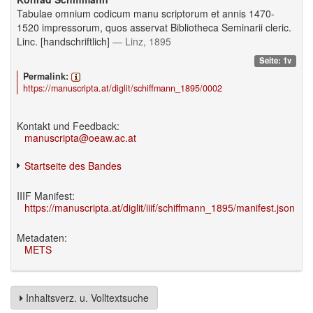
Tabulae omnium codicum manu scriptorum et annis 1470-
1520 impressorum, quos asservat Bibliotheca Seminarii cleric.
Linc. [handschriftlich]
— Linz, 1895
Seite: 1v
Permalink:
https://manuscripta.at/diglit/schiffmann_1895/0002
Kontakt und Feedback:
manuscripta@oeaw.ac.at
Startseite des Bandes
IIIF Manifest:
https://manuscripta.at/diglit/iiif/schiffmann_1895/manifest.json
Metadaten:
METS
Inhaltsverz. u. Volltextsuche