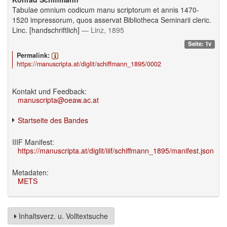
Tabulae omnium codicum manu scriptorum et annis 1470-
1520 impressorum, quos asservat Bibliotheca Seminarii cleric.
Linc. [handschriftlich]
— Linz, 1895
Seite: 1v
Permalink:
https://manuscripta.at/diglit/schiffmann_1895/0002
Kontakt und Feedback:
manuscripta@oeaw.ac.at
Startseite des Bandes
IIIF Manifest:
https://manuscripta.at/diglit/iiif/schiffmann_1895/manifest.json
Metadaten:
METS
Inhaltsverz. u. Volltextsuche