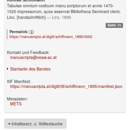
Tabulae omnium codicum manu scriptorum et annis 1470-
1520 impressorum, quos asservat Bibliotheca Seminarii cleric.
Linc. [handschriftlich]
— Linz, 1895
Seite: 1v
Permalink:
https://manuscripta.at/diglit/schiffmann_1895/0002
Kontakt und Feedback:
manuscripta@oeaw.ac.at
Startseite des Bandes
IIIF Manifest:
https://manuscripta.at/diglit/iiif/schiffmann_1895/manifest.json
Metadaten:
METS
Inhaltsverz. u. Volltextsuche