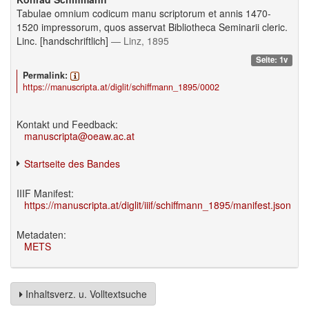
Tabulae omnium codicum manu scriptorum et annis 1470-
1520 impressorum, quos asservat Bibliotheca Seminarii cleric.
Linc. [handschriftlich]
— Linz, 1895
Seite: 1v
Permalink:
https://manuscripta.at/diglit/schiffmann_1895/0002
Kontakt und Feedback:
manuscripta@oeaw.ac.at
Startseite des Bandes
IIIF Manifest:
https://manuscripta.at/diglit/iiif/schiffmann_1895/manifest.json
Metadaten:
METS
Inhaltsverz. u. Volltextsuche