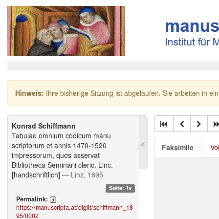
Hinweis:
Ihre bisherige Sitzung ist abgelaufen. Sie arbeiten in ei
Konrad Schiffmann
Tabulae omnium codicum manu
scriptorum et annis 1470-1520
Faksimile
Vo
impressorum, quos asservat
Bibliotheca Seminarii cleric. Linc.
[handschriftlich]
— Linz, 1895
Seite: 1v
Permalink:
https://manuscripta.at/diglit/schiffmann_18
95/0002