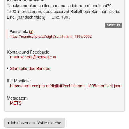
Tabulae omnium codicum manu scriptorum et annis 1470-
1520 impressorum, quos asservat Bibliotheca Seminarii cleric.
Linc. [handschriftlich]
— Linz, 1895
Seite: 1v
Permalink:
https://manuscripta.at/diglit/schiffmann_1895/0002
Kontakt und Feedback:
manuscripta@oeaw.ac.at
Startseite des Bandes
IIIF Manifest:
https://manuscripta.at/diglit/iiif/schiffmann_1895/manifest.json
Metadaten:
METS
Inhaltsverz. u. Volltextsuche