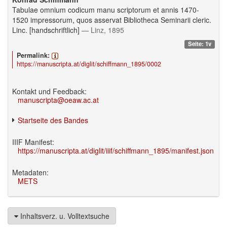
Tabulae omnium codicum manu scriptorum et annis 1470-
1520 impressorum, quos asservat Bibliotheca Seminarii cleric.
Linc. [handschriftlich]
— Linz, 1895
Seite: 1v
Permalink:
https://manuscripta.at/diglit/schiffmann_1895/0002
Kontakt und Feedback:
manuscripta@oeaw.ac.at
Startseite des Bandes
IIIF Manifest:
https://manuscripta.at/diglit/iiif/schiffmann_1895/manifest.json
Metadaten:
METS
Inhaltsverz. u. Volltextsuche