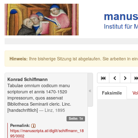
Hinweis:
Ihre bisherige Sitzung ist abgelaufen. Sie arbeiten in ei
Konrad Schiffmann
Tabulae omnium codicum manu
scriptorum et annis 1470-1520
Faksimile
Vo
impressorum, quos asservat
Bibliotheca Seminarii cleric. Linc.
[handschriftlich]
— Linz, 1895
Seite: 1v
Permalink:
https://manuscripta.at/diglit/schiffmann_18
95/0002