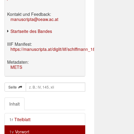
Kontakt und Feedback:
manuscripta@oeaw.ac.at
Startseite des Bandes
IIIF Manifest:
https://manuscripta.at/diglit/iiif/schiffmann_1895/manifest.json
Metadaten:
METS
Seite
Inhalt
1r
Titelblatt
1v
Vorwort