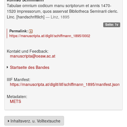
Tabulae omnium codicum manu scriptorum et annis 1470-
1520 impressorum, quos asservat Bibliotheca Seminarii cleric.
Linc. [handschriftlich]
— Linz, 1895
Seite: 1v
Permalink:
https://manuscripta.at/diglit/schiffmann_1895/0002
Kontakt und Feedback:
manuscripta@oeaw.ac.at
Startseite des Bandes
IIIF Manifest:
https://manuscripta.at/diglit/iiif/schiffmann_1895/manifest.json
Metadaten:
METS
Inhaltsverz. u. Volltextsuche