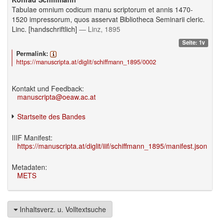
Tabulae omnium codicum manu scriptorum et annis 1470-
1520 impressorum, quos asservat Bibliotheca Seminarii cleric.
Linc. [handschriftlich]
— Linz, 1895
Seite: 1v
Permalink:
https://manuscripta.at/diglit/schiffmann_1895/0002
Kontakt und Feedback:
manuscripta@oeaw.ac.at
Startseite des Bandes
IIIF Manifest:
https://manuscripta.at/diglit/iiif/schiffmann_1895/manifest.json
Metadaten:
METS
Inhaltsverz. u. Volltextsuche