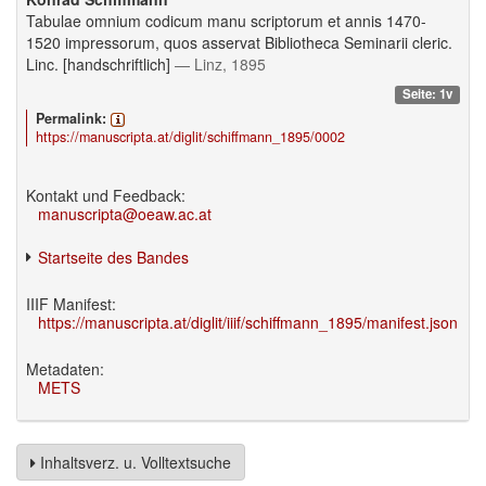
Tabulae omnium codicum manu scriptorum et annis 1470-
1520 impressorum, quos asservat Bibliotheca Seminarii cleric.
Linc. [handschriftlich]
— Linz, 1895
Seite: 1v
Permalink:
https://manuscripta.at/diglit/schiffmann_1895/0002
Kontakt und Feedback:
manuscripta@oeaw.ac.at
Startseite des Bandes
IIIF Manifest:
https://manuscripta.at/diglit/iiif/schiffmann_1895/manifest.json
Metadaten:
METS
Inhaltsverz. u. Volltextsuche