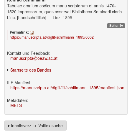
Tabulae omnium codicum manu scriptorum et annis 1470-
1520 impressorum, quos asservat Bibliotheca Seminarii cleric.
Linc. [handschriftlich]
— Linz, 1895
Seite: 1v
Permalink:
https://manuscripta.at/diglit/schiffmann_1895/0002
Kontakt und Feedback:
manuscripta@oeaw.ac.at
Startseite des Bandes
IIIF Manifest:
https://manuscripta.at/diglit/iiif/schiffmann_1895/manifest.json
Metadaten:
METS
Inhaltsverz. u. Volltextsuche