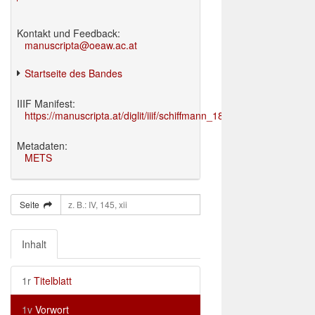
Kontakt und Feedback:
manuscripta@oeaw.ac.at
Startseite des Bandes
IIIF Manifest:
https://manuscripta.at/diglit/iiif/schiffmann_1895/manifest.json
Metadaten:
METS
Seite
Inhalt
1r
Titelblatt
1v
Vorwort