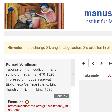
Hinweis:
Ihre bisherige Sitzung ist abgelaufen. Sie arbeiten in ei
Konrad Schiffmann
Tabulae omnium codicum manu
scriptorum et annis 1470-1520
Faksimile
Vo
impressorum, quos asservat
Bibliotheca Seminarii cleric. Linc.
[handschriftlich]
— Linz, 1895
Seite: 1v
Permalink:
https://manuscripta.at/diglit/schiffmann_18
95/0002