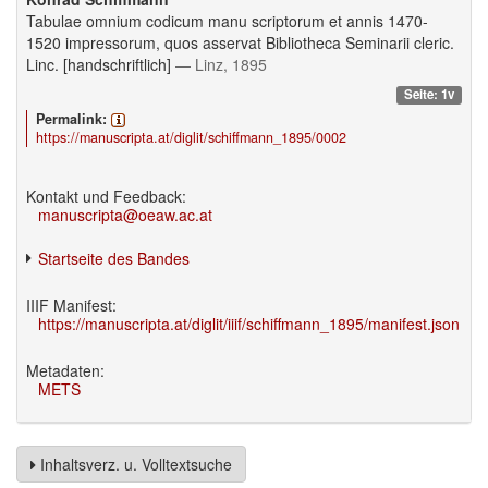
Tabulae omnium codicum manu scriptorum et annis 1470-
1520 impressorum, quos asservat Bibliotheca Seminarii cleric.
Linc. [handschriftlich]
— Linz, 1895
Seite: 1v
Permalink:
https://manuscripta.at/diglit/schiffmann_1895/0002
Kontakt und Feedback:
manuscripta@oeaw.ac.at
Startseite des Bandes
IIIF Manifest:
https://manuscripta.at/diglit/iiif/schiffmann_1895/manifest.json
Metadaten:
METS
Inhaltsverz. u. Volltextsuche