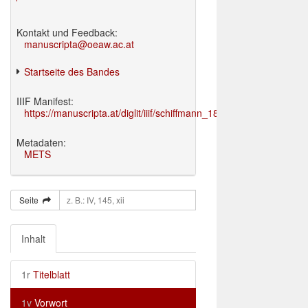
Kontakt und Feedback:
manuscripta@oeaw.ac.at
Startseite des Bandes
IIIF Manifest:
https://manuscripta.at/diglit/iiif/schiffmann_1895/manifest.json
Metadaten:
METS
Seite
Inhalt
1r
Titelblatt
1v
Vorwort