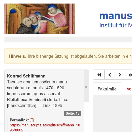
Hinweis:
Ihre bisherige Sitzung ist abgelaufen. Sie arbeiten in ei
Konrad Schiffmann
Tabulae omnium codicum manu
scriptorum et annis 1470-1520
Faksimile
Vo
impressorum, quos asservat
Bibliotheca Seminarii cleric. Linc.
[handschriftlich]
— Linz, 1895
Seite: 1v
Permalink:
https://manuscripta.at/diglit/schiffmann_18
95/0002