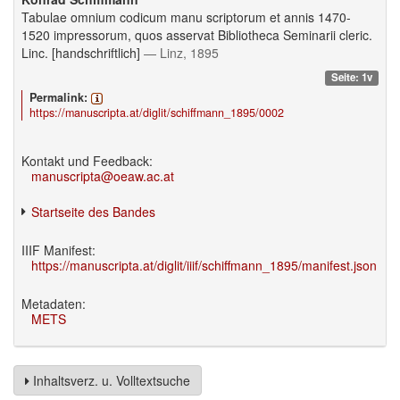
Tabulae omnium codicum manu scriptorum et annis 1470-
1520 impressorum, quos asservat Bibliotheca Seminarii cleric.
Linc. [handschriftlich]
— Linz, 1895
Seite: 1v
Permalink:
https://manuscripta.at/diglit/schiffmann_1895/0002
Kontakt und Feedback:
manuscripta@oeaw.ac.at
Startseite des Bandes
IIIF Manifest:
https://manuscripta.at/diglit/iiif/schiffmann_1895/manifest.json
Metadaten:
METS
Inhaltsverz. u. Volltextsuche