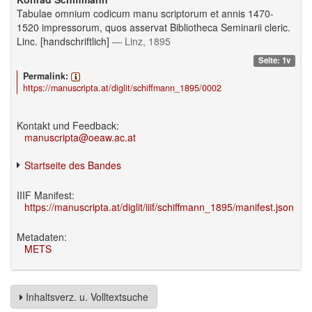
Tabulae omnium codicum manu scriptorum et annis 1470-
1520 impressorum, quos asservat Bibliotheca Seminarii cleric.
Linc. [handschriftlich]
— Linz, 1895
Seite: 1v
Permalink:
https://manuscripta.at/diglit/schiffmann_1895/0002
Kontakt und Feedback:
manuscripta@oeaw.ac.at
Startseite des Bandes
IIIF Manifest:
https://manuscripta.at/diglit/iiif/schiffmann_1895/manifest.json
Metadaten:
METS
Inhaltsverz. u. Volltextsuche