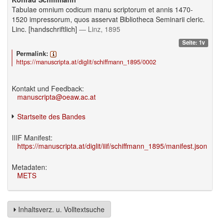
Tabulae omnium codicum manu scriptorum et annis 1470-
1520 impressorum, quos asservat Bibliotheca Seminarii cleric.
Linc. [handschriftlich]
— Linz, 1895
Seite: 1v
Permalink:
https://manuscripta.at/diglit/schiffmann_1895/0002
Kontakt und Feedback:
manuscripta@oeaw.ac.at
Startseite des Bandes
IIIF Manifest:
https://manuscripta.at/diglit/iiif/schiffmann_1895/manifest.json
Metadaten:
METS
Inhaltsverz. u. Volltextsuche