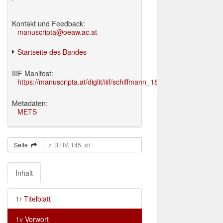
Kontakt und Feedback:
manuscripta@oeaw.ac.at
Startseite des Bandes
IIIF Manifest:
https://manuscripta.at/diglit/iiif/schiffmann_1895/manifest.json
Metadaten:
METS
Seite
Inhalt
1r
Titelblatt
1v
Vorwort