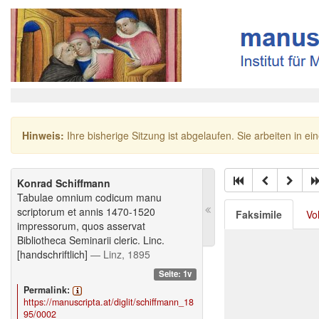
Hinweis:
Ihre bisherige Sitzung ist abgelaufen. Sie arbeiten in ei
Konrad Schiffmann
Tabulae omnium codicum manu
scriptorum et annis 1470-1520
Faksimile
Vo
impressorum, quos asservat
Bibliotheca Seminarii cleric. Linc.
[handschriftlich]
— Linz, 1895
Seite: 1v
Permalink:
https://manuscripta.at/diglit/schiffmann_18
95/0002