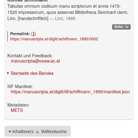
Tabulae omnium codicum manu scriptorum et annis 1470-
1520 impressorum, quos asservat Bibliotheca Seminarii cleric.
Linc. [handschriftlich]
— Linz, 1895
Seite: 1v
Permalink:
https://manuscripta.at/diglit/schiffmann_1895/0002
Kontakt und Feedback:
manuscripta@oeaw.ac.at
Startseite des Bandes
IIIF Manifest:
https://manuscripta.at/diglit/iiif/schiffmann_1895/manifest.json
Metadaten:
METS
Inhaltsverz. u. Volltextsuche