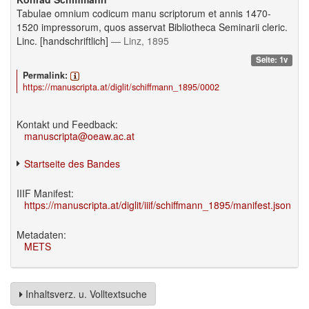
Tabulae omnium codicum manu scriptorum et annis 1470-
1520 impressorum, quos asservat Bibliotheca Seminarii cleric.
Linc. [handschriftlich]
— Linz, 1895
Seite: 1v
Permalink:
https://manuscripta.at/diglit/schiffmann_1895/0002
Kontakt und Feedback:
manuscripta@oeaw.ac.at
Startseite des Bandes
IIIF Manifest:
https://manuscripta.at/diglit/iiif/schiffmann_1895/manifest.json
Metadaten:
METS
Inhaltsverz. u. Volltextsuche