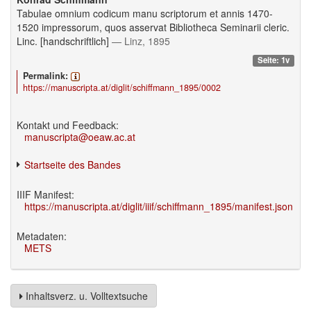
Tabulae omnium codicum manu scriptorum et annis 1470-
1520 impressorum, quos asservat Bibliotheca Seminarii cleric.
Linc. [handschriftlich]
— Linz, 1895
Seite: 1v
Permalink:
https://manuscripta.at/diglit/schiffmann_1895/0002
Kontakt und Feedback:
manuscripta@oeaw.ac.at
Startseite des Bandes
IIIF Manifest:
https://manuscripta.at/diglit/iiif/schiffmann_1895/manifest.json
Metadaten:
METS
Inhaltsverz. u. Volltextsuche