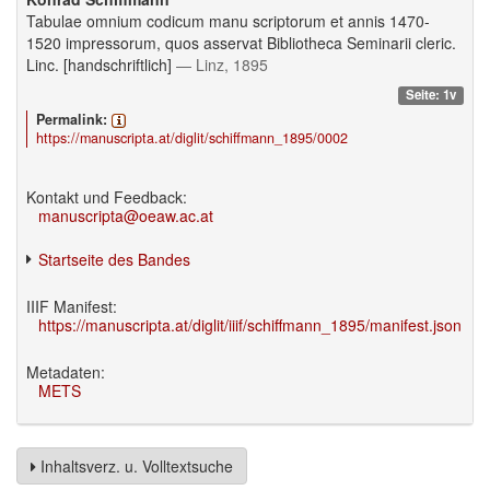
Tabulae omnium codicum manu scriptorum et annis 1470-
1520 impressorum, quos asservat Bibliotheca Seminarii cleric.
Linc. [handschriftlich]
— Linz, 1895
Seite: 1v
Permalink:
https://manuscripta.at/diglit/schiffmann_1895/0002
Kontakt und Feedback:
manuscripta@oeaw.ac.at
Startseite des Bandes
IIIF Manifest:
https://manuscripta.at/diglit/iiif/schiffmann_1895/manifest.json
Metadaten:
METS
Inhaltsverz. u. Volltextsuche