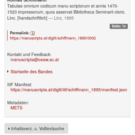
Tabulae omnium codicum manu scriptorum et annis 1470-
1520 impressorum, quos asservat Bibliotheca Seminarii cleric.
Linc. [handschriftlich]
— Linz, 1895
Seite: 1v
Permalink:
https://manuscripta.at/diglit/schiffmann_1895/0002
Kontakt und Feedback:
manuscripta@oeaw.ac.at
Startseite des Bandes
IIIF Manifest:
https://manuscripta.at/diglit/iiif/schiffmann_1895/manifest.json
Metadaten:
METS
Inhaltsverz. u. Volltextsuche