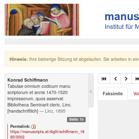
Hinweis:
Ihre bisherige Sitzung ist abgelaufen. Sie arbeiten in ei
Konrad Schiffmann
Tabulae omnium codicum manu
scriptorum et annis 1470-1520
Faksimile
Vo
impressorum, quos asservat
Bibliotheca Seminarii cleric. Linc.
[handschriftlich]
— Linz, 1895
Seite: 1v
Permalink:
https://manuscripta.at/diglit/schiffmann_18
95/0002