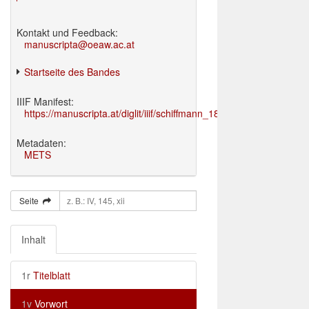
Kontakt und Feedback:
manuscripta@oeaw.ac.at
Startseite des Bandes
IIIF Manifest:
https://manuscripta.at/diglit/iiif/schiffmann_1895/manifest.json
Metadaten:
METS
Seite
Inhalt
1r
Titelblatt
1v
Vorwort