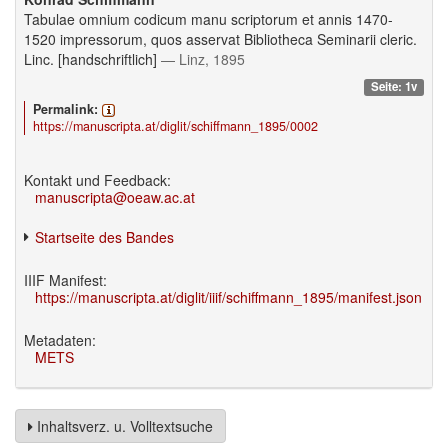
Tabulae omnium codicum manu scriptorum et annis 1470-
1520 impressorum, quos asservat Bibliotheca Seminarii cleric.
Linc. [handschriftlich]
— Linz, 1895
Seite: 1v
Permalink:
https://manuscripta.at/diglit/schiffmann_1895/0002
Kontakt und Feedback:
manuscripta@oeaw.ac.at
Startseite des Bandes
IIIF Manifest:
https://manuscripta.at/diglit/iiif/schiffmann_1895/manifest.json
Metadaten:
METS
Inhaltsverz. u. Volltextsuche