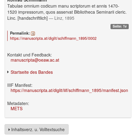
Tabulae omnium codicum manu scriptorum et annis 1470-
1520 impressorum, quos asservat Bibliotheca Seminarii cleric.
Linc. [handschriftlich]
— Linz, 1895
Seite: 1v
Permalink:
https://manuscripta.at/diglit/schiffmann_1895/0002
Kontakt und Feedback:
manuscripta@oeaw.ac.at
Startseite des Bandes
IIIF Manifest:
https://manuscripta.at/diglit/iiif/schiffmann_1895/manifest.json
Metadaten:
METS
Inhaltsverz. u. Volltextsuche